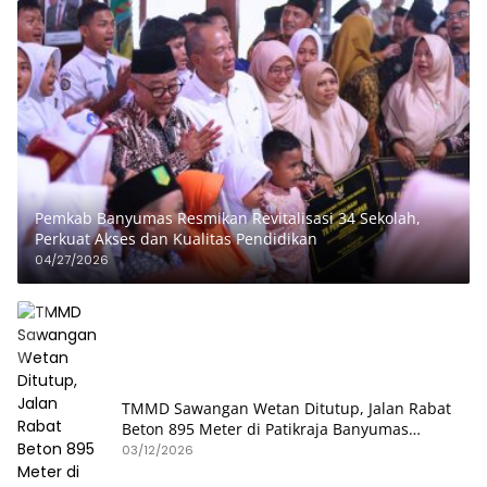
Pemkab Banyumas Resmikan Revitalisasi 34 Sekolah,
Perkuat Akses dan Kualitas Pendidikan
04/27/2026
TMMD Sawangan Wetan Ditutup, Jalan Rabat
Beton 895 Meter di Patikraja Banyumas
Rampung
03/12/2026