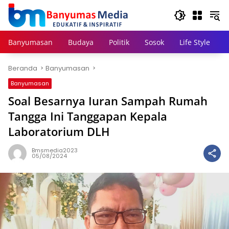
Langsung
ke
konten
Banyumasan
Budaya
Politik
Sosok
Life Style
Beranda
Banyumasan
Banyumasan
Soal Besarnya Iuran Sampah Rumah
Tangga Ini Tanggapan Kepala
Laboratorium DLH
Bmsmedia2023
05/08/2024