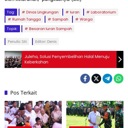
Tag:
Dinas Lingkungan
Iuran
Laboratorium
Rumah Tangga
Sampah
Warga
Topik:
Besaran Iuran Sampah
Penulis: Siti
Editor: Denis
Juleha, Solusi Penyembelihan Halal Menuju
Keberkahan
Pos Terkait