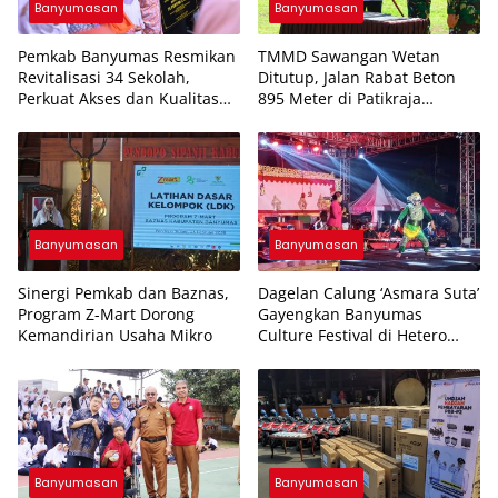
Banyumasan
Banyumasan
Pemkab Banyumas Resmikan
TMMD Sawangan Wetan
Revitalisasi 34 Sekolah,
Ditutup, Jalan Rabat Beton
Perkuat Akses dan Kualitas
895 Meter di Patikraja
Pendidikan
Banyumas Rampung
Banyumasan
Banyumasan
Sinergi Pemkab dan Baznas,
Dagelan Calung ‘Asmara Suta’
Program Z-Mart Dorong
Gayengkan Banyumas
Kemandirian Usaha Mikro
Culture Festival di Hetero
Space
Banyumasan
Banyumasan