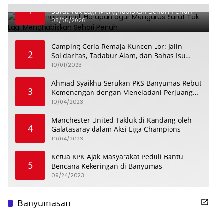
Dari Karangmoncol, Harapan agar Mengurus
1
Surat Tak Lagi Menghabiskan Sehari Penuh
08/06/2026
Camping Ceria Remaja Kuncen Lor: Jalin
2
Solidaritas, Tadabur Alam, dan Bahas Isu
Keremajaan
10/01/2023
Ahmad Syaikhu Serukan PKS Banyumas Rebut
3
Kemenangan dengan Meneladani Perjuangan
Soedirman
10/04/2023
Manchester United Takluk di Kandang oleh
4
Galatasaray dalam Aksi Liga Champions
10/04/2023
Ketua KPK Ajak Masyarakat Peduli Bantu
5
Bencana Kekeringan di Banyumas
09/24/2023
Banyumasan