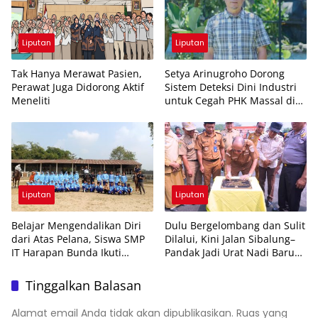
Liputan
Liputan
Tak Hanya Merawat Pasien,
Setya Arinugroho Dorong
Perawat Juga Didorong Aktif
Sistem Deteksi Dini Industri
Meneliti
untuk Cegah PHK Massal di
Jawa Tengah
Liputan
Liputan
Belajar Mengendalikan Diri
Dulu Bergelombang dan Sulit
dari Atas Pelana, Siswa SMP
Dilalui, Kini Jalan Sibalung–
IT Harapan Bunda Ikuti
Pandak Jadi Urat Nadi Baru
Outing Berkuda
Ekonomi Warga
Tinggalkan Balasan
Alamat email Anda tidak akan dipublikasikan.
Ruas yang