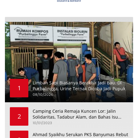
Limbah Sapi Biasanya Berakhir Jadi Bau. Di
1
Purbalingga, Urine Ternak Dicoba Jadi Pupuk
08/10/2026
Camping Ceria Remaja Kuncen Lor: Jalin
2
Solidaritas, Tadabur Alam, dan Bahas Isu
Keremajaan
10/01/2023
Ahmad Syaikhu Serukan PKS Banyumas Rebut