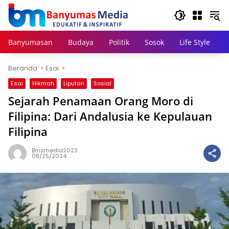
Langsung
ke
konten
Banyumasan
Budaya
Politik
Sosok
Life Style
Beranda
Esai
Esai
Hikmah
Liputan
Sosial
Sejarah Penamaan Orang Moro di
Filipina: Dari Andalusia ke Kepulauan
Filipina
Bmsmedia2023
08/25/2024