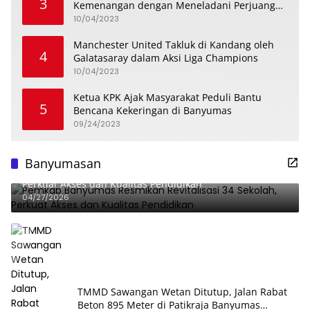
3
Kemenangan dengan Meneladani Perjuangan
Soedirman
10/04/2023
Manchester United Takluk di Kandang oleh
4
Galatasaray dalam Aksi Liga Champions
10/04/2023
Ketua KPK Ajak Masyarakat Peduli Bantu
5
Bencana Kekeringan di Banyumas
09/24/2023
Banyumasan
Pemkab Banyumas Resmikan Revitalisasi 34 Sekolah,
Perkuat Akses dan Kualitas Pendidikan
04/27/2026
TMMD Sawangan Wetan Ditutup, Jalan Rabat
Beton 895 Meter di Patikraja Banyumas