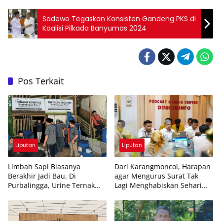
Sadewo Tegaskan Konsisten Gandeng PKS di
Koalisi Pilkada Banyumas 2024
Pos Terkait
Liputan
Liputan
Limbah Sapi Biasanya
Dari Karangmoncol, Harapan
Berakhir Jadi Bau. Di
agar Mengurus Surat Tak
Purbalingga, Urine Ternak
Lagi Menghabiskan Sehari
Dicoba Jadi Pupuk
Penuh