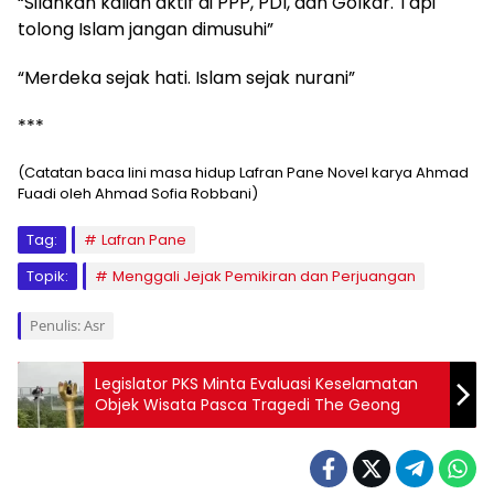
“Silahkan kalian aktif di PPP, PDI, dan Golkar. Tapi
tolong Islam jangan dimusuhi”
“Merdeka sejak hati. Islam sejak nurani”
***
(Catatan baca lini masa hidup Lafran Pane Novel karya Ahmad
Fuadi oleh Ahmad Sofia Robbani)
Tag:
Lafran Pane
Topik:
Menggali Jejak Pemikiran dan Perjuangan
Penulis: Asr
Legislator PKS Minta Evaluasi Keselamatan
Objek Wisata Pasca Tragedi The Geong