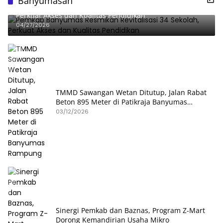
Banyumasan
Pemkab Banyumas Resmikan Revitalisasi 34 Sekolah,
Perkuat Akses dan Kualitas Pendidikan
04/27/2026
TMMD Sawangan Wetan Ditutup, Jalan Rabat
Beton 895 Meter di Patikraja Banyumas
Rampung
03/12/2026
Sinergi Pemkab dan Baznas, Program Z-Mart
Dorong Kemandirian Usaha Mikro