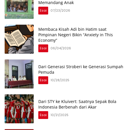
Memandang Anak
Esai
07/23/2026
Membaca Kisah Adi bin Hatim saat
Pimpinan Negeri Bikin “Anxiety in This
Economy”
Esai
06/04/2026
Dari Generasi Stroberi ke Generasi Sumpah
Pemuda
Esai
10/28/2025
Dari STY ke Kluivert: Saatnya Sepak Bola
Indonesia Berbenah dari Akar
Esai
10/21/2025