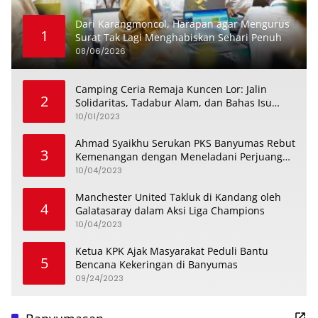
Dari Karangmoncol, Harapan agar Mengurus
1
Surat Tak Lagi Menghabiskan Sehari Penuh
08/06/2026
Camping Ceria Remaja Kuncen Lor: Jalin
2
Solidaritas, Tadabur Alam, dan Bahas Isu
Keremajaan
10/01/2023
Ahmad Syaikhu Serukan PKS Banyumas Rebut
3
Kemenangan dengan Meneladani Perjuangan
Soedirman
10/04/2023
Manchester United Takluk di Kandang oleh
4
Galatasaray dalam Aksi Liga Champions
10/04/2023
Ketua KPK Ajak Masyarakat Peduli Bantu
5
Bencana Kekeringan di Banyumas
09/24/2023