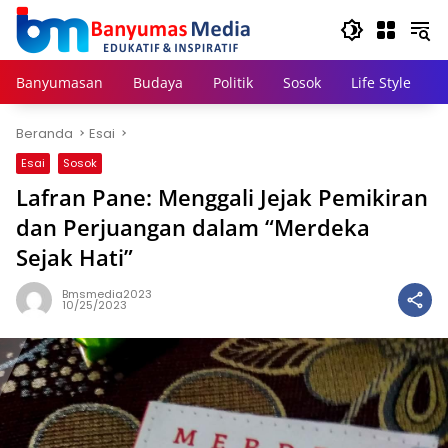
Langsung
ke
konten
Banyumasan
Budaya
Politik
Sosok
Life Style
Beranda
Esai
Esai
Sosok
Lafran Pane: Menggali Jejak Pemikiran
dan Perjuangan dalam “Merdeka
Sejak Hati”
Bmsmedia2023
10/25/2023